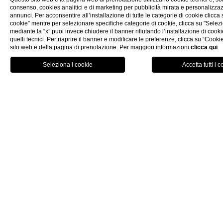
Colore:
giallo paglierino brillante
consenso, cookies analitici e di marketing per pubblicità mirata e personalizza
Gusto:
diretto, dalla nota fresca e quasi
annunci. Per acconsentire all’installazione di tutte le categorie di cookie clicca su
cookie” mentre per selezionare specifiche categorie di cookie, clicca su "Selezi
erbacea, con un finale asciutto
mediante la “x” puoi invece chiudere il banner rifiutando l’installazione di cooki
Profumo:
delicati ed aromatici; fiori bianchi,
quelli tecnici. Per riaprire il banner e modificare le preferenze, clicca su “Cookie
sito web e della pagina di prenotazione. Per maggiori informazioni
clicca qui
.
camomilla, pesche bianche, note agrumate
e balsamiche con un rimando vegetale
PRENOTA
Zahara – Casa Grazia di Maria Grazia di
Francesco,
un vino intenso e persistente,
dal carattere vivace, anticipato da una
grande limpidezza. All’olfatto evoca la
bellezza del paesaggio, con richiami fruttati
e floreali fra cui spiccano fiori d’arancio,
gelsomino e zagara, e le note erbacee di
salvia e rosmarino. Il sorso regala le
suggestioni di un vino di grande equilibrio
gustativo fra eleganza e freschezza, ed il
nome ci riporta ai campi di fiori che
profumano di agrumi siciliani.