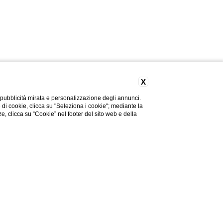
X
 pubblicità mirata e personalizzazione degli annunci.
e di cookie, clicca su "Seleziona i cookie"; mediante la
ze, clicca su “Cookie” nel footer del sito web e della
Modifica/Cancella
PRENOTA ORA
prenotazione