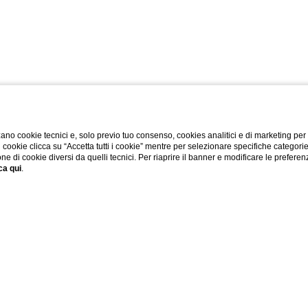
ano cookie tecnici e, solo previo tuo consenso, cookies analitici e di marketing per
di cookie clicca su “Accetta tutti i cookie” mentre per selezionare specifiche categori
one di cookie diversi da quelli tecnici. Per riaprire il banner e modificare le preferen
ca qui
.
/ 08 AGO 2026
2 ADULTI
0 BAMBINI