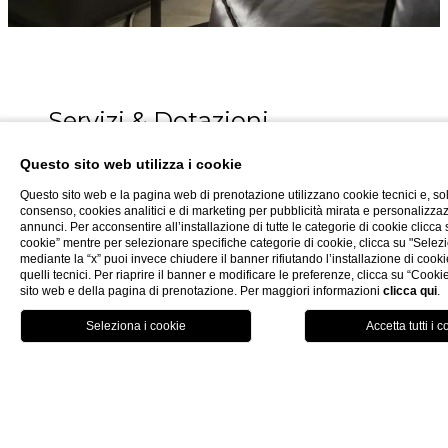
Servizi & Dotazioni
Questo sito web utilizza i cookie
Bagno
Questo sito web e la pagina web di prenotazione utilizzano cookie tecnici e, so
consenso, cookies analitici e di marketing per pubblicità mirata e personalizza
Salotto
annunci. Per acconsentire all’installazione di tutte le categorie di cookie clicca su
cookie” mentre per selezionare specifiche categorie di cookie, clicca su "Selezi
Due balconi
mediante la “x” puoi invece chiudere il banner rifiutando l’installazione di cooki
quelli tecnici. Per riaprire il banner e modificare le preferenze, clicca su “Cookie
Massimo 3 ospiti
sito web e della pagina di prenotazione. Per maggiori informazioni
clicca qui
.
SPA inclusa
PRENOTA
Cassaforte
Minibar
54 m²